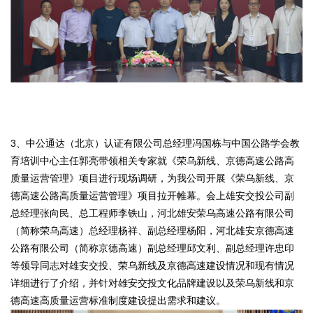
3、中公通达（北京）认证有限公司总经理冯国栋与中国公路学会教
育培训中心主任郭亮带领相关专家就《荣乌新线、京德高速公路高
质量运营管理》项目进行现场调研，为我公司开展《荣乌新线、京
德高速公路高质量运营管理》项目拉开帷幕。会上雄安交投公司副
总经理张向民、总工程师李铁山，河北雄安荣乌高速公路有限公司
（简称荣乌高速）总经理杨祥、副总经理杨阳，河北雄安京德高速
公路有限公司（简称京德高速）副总经理邱文利、副总经理许忠印
等领导同志对雄安交投、荣乌新线及京德高速建设情况和现有情况
详细进行了介绍，并针对雄安交投文化品牌建设以及荣乌新线和京
德高速高质量运营标准制度建设提出需求和建议。